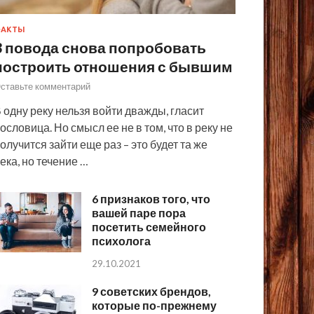
ФАКТЫ
3 повода снова попробовать
построить отношения с бывшим
ставьте комментарий
 одну реку нельзя войти дважды, гласит
ословица. Но смысл ее не в том, что в реку не
олучится зайти еще раз – это будет та же
ека, но течение …
6 признаков того, что
вашей паре пора
посетить семейного
психолога
29.10.2021
9 советских брендов,
которые по-прежнему