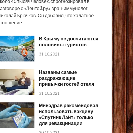
коло 40 тысяч человек, спрогнозировал в
азговоре с «Лентой.ру» врач-иммунолог
иколай Крючков. Он добавил, что халатное
тношение …
В Крыму не досчитаются
половины туристов
31.10.2021
Названы самые
раздражающие
привычки гостей отеля
31.10.2021
Минздрав рекомендовал
использовать вакцину
«Спутник Лайт» только
для ревакцинации
30.10.2021