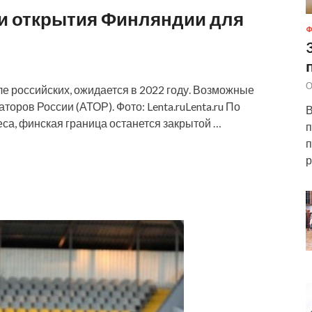
и открытия Финляндии для
О
ле российских, ожидается в 2022 году. Возможные
оров России (АТОР). Фото: Lenta.ruLenta.ru По
В
са, финская граница останется закрытой …
п
п
р