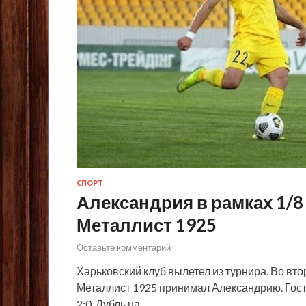
СПОРТ
Александрия в рамках 1/8
Металлист 1925
Оставьте комментарий
Харьковский клуб вылетел из турнира. Во вто
Металлист 1925 принимал Александрию. Гост
2:0. Дубль на …