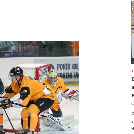
Т
О
Ф
з
н