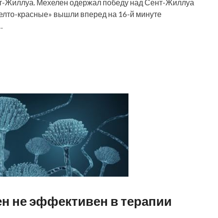
нт-Жиллуа. Мехелен одержал победу над Сент-Жиллуа
«Желто-красные» вышли вперед на 16-й минуте
…
н не эффективен в терапии