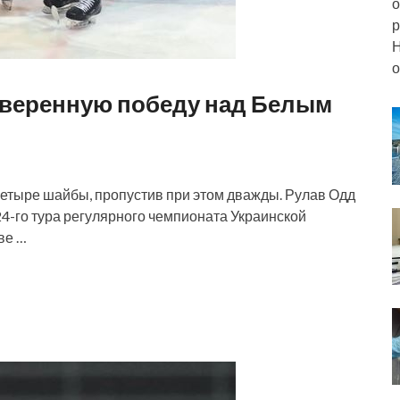
о
р
Н
о
уверенную победу над Белым
четыре шайбы, пропустив при этом дважды. Рулав Одд
4-го тура регулярного чемпионата Украинской
ве …