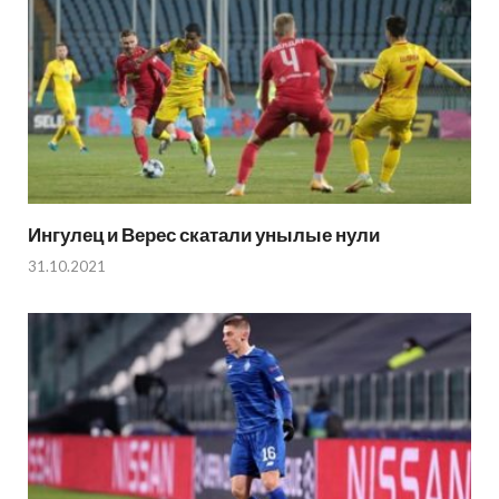
Ингулец и Верес скатали унылые нули
31.10.2021