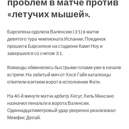
проблем в матче против
«летучих мышей».
Барселона одолела Валенсию (3:1) в матче
девятого тура чемпионата Испании. Поединок
прошел в Барселоне на стадионе Камп Ноу и
завершился со счетом 3:1.
Команды обменялись быстрыми
голами уже в начале
встречи. На забитый мяч от Хосе Гайя каталонцы
ответили взятием ворот в исполнении Фати.
На 40-й минуте матча арбитр Хесус Хиль Мансано
назначил пенальти в ворота Валенсии.
Одиннадцатиметровый удар уверенно реализовал
Мемфис Депай.