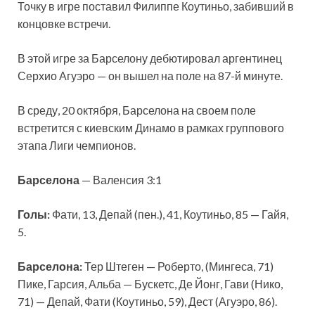
Точку в игре поставил Филиппе Коутиньо, забивший в
концовке встречи.
В этой игре за Барселону дебютировал аргентинец
Серхио Агуэро — он вышел на поле на 87-й минуте.
В среду, 20 октября, Барселона на своем поле
встретится с киевским Динамо в рамках группового
этапа Лиги чемпионов.
Барселона
— Валенсия 3:1
Голы:
Фати, 13, Депай (пен.), 41, Коутиньо, 85 — Гайя,
5.
Барселона:
Тер Штеген — Роберто, (Мингеса, 71)
Пике, Гарсия, Альба — Бускетс, Де Йонг, Гави (Нико,
71) — Депай, Фати (Коутиньо, 59), Дест (Агуэро, 86).