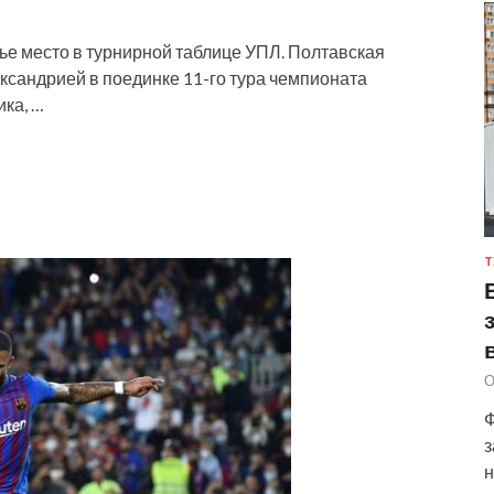
е место в турнирной таблице УПЛ. Полтавская
ксандрией в поединке 11-го тура чемпионата
ка, …
Т
О
Ф
з
н