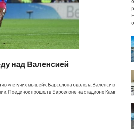
о
р
Н
о
ду над Валенсией
тив «летучих мышей». Барселона одолела Валенсию
ании. Поединок прошел в Барселоне на стадионе Камп