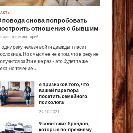
ФАКТЫ
3 повода снова попробовать
построить отношения с бывшим
ставьте комментарий
 одну реку нельзя войти дважды, гласит
ословица. Но смысл ее не в том, что в реку не
олучится зайти еще раз – это будет та же
ека, но течение …
6 признаков того, что
вашей паре пора
посетить семейного
психолога
29.10.2021
9 советских брендов,
которые по-прежнему