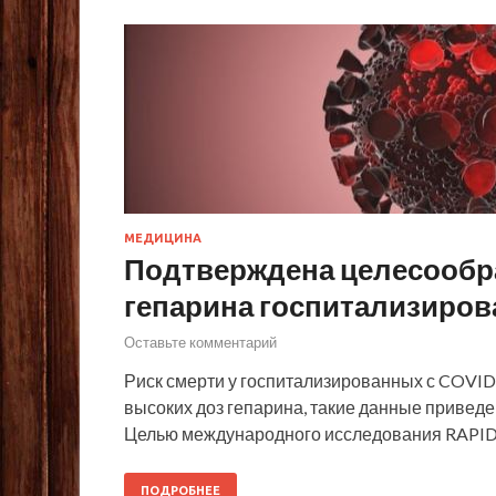
МЕДИЦИНА
Подтверждена целесообр
гепарина госпитализиров
Оставьте комментарий
Риск смерти у госпитализированных с COVI
высоких доз гепарина, такие данные привед
Целью международного исследования RAPID
ПОДРОБНЕЕ