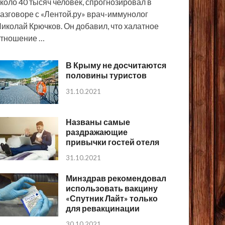
коло 40 тысяч человек, спрогнозировал в
азговоре с «Лентой.ру» врач-иммунолог
иколай Крючков. Он добавил, что халатное
тношение …
В Крыму не досчитаются
половины туристов
31.10.2021
Названы самые
раздражающие
привычки гостей отеля
31.10.2021
Минздрав рекомендовал
использовать вакцину
«Спутник Лайт» только
для ревакцинации
30.10.2021