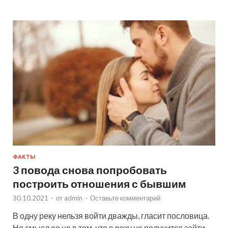
ФАКТЫ
3 повода снова попробовать
построить отношения с бывшим
30.10.2021
-
от
admin
-
Оставьте комментарий
В одну реку нельзя войти дважды, гласит пословица.
Но смысл ее не в том, что в реку не получится зайти