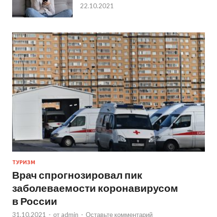
22.10.2021
ТУРИЗМ
Врач спрогнозировал пик
заболеваемости коронавирусом
в России
31.10.2021
-
от
admin
-
Оставьте комментарий