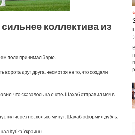
 сильнее коллектива из
3
В
п
оем поле принимал Зарю.
п
р
 ворота друг друга, несмотря на то, что создали
авил, что сказалось на счете. Шахаб отправил мяч в
опустил через несколько минут. Шахаб оформил дубль.
нал Кубка Украины.