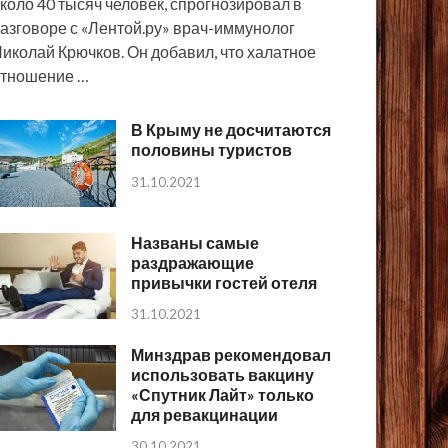
коло 40 тысяч человек, спрогнозировал в
азговоре с «Лентой.ру» врач-иммунолог
иколай Крючков. Он добавил, что халатное
тношение …
В Крыму не досчитаются
половины туристов
31.10.2021
Названы самые
раздражающие
привычки гостей отеля
31.10.2021
Минздрав рекомендовал
использовать вакцину
«Спутник Лайт» только
для ревакцинации
30.10.2021