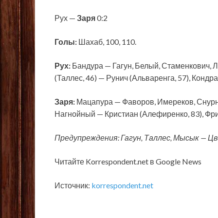
Рух —
Заря
0:2
Голы:
Шахаб, 100, 110.
Рух:
Бандура — Гагун, Белый, Стаменкович, Л
(Таллес, 46) — Рунич (Альваренга, 57), Кондра
Заря:
Мацапура — Фаворов, Имереков, Снурни
Нагнойный — Кристиан (Алефиренко, 83), Фрим
Предупреждения: Гагун, Таллес, Мысык — Цв
Читайте Korrespondent.net в Google News
Источник:
korrespondent.net