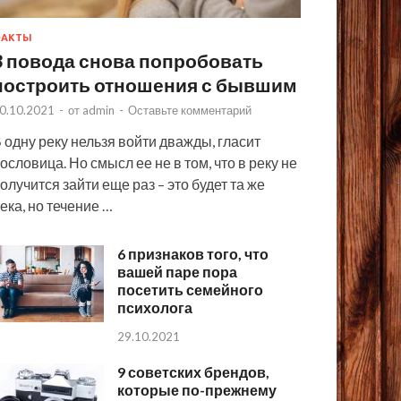
ФАКТЫ
3 повода снова попробовать
построить отношения с бывшим
0.10.2021
-
от
admin
-
Оставьте комментарий
 одну реку нельзя войти дважды, гласит
ословица. Но смысл ее не в том, что в реку не
олучится зайти еще раз – это будет та же
ека, но течение …
6 признаков того, что
вашей паре пора
посетить семейного
психолога
29.10.2021
9 советских брендов,
которые по-прежнему