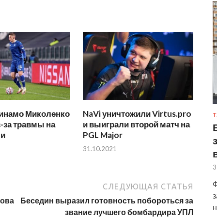
инамо Миколенко
NaVi уничтожили Virtus.pro
Т
-за травмы на
и выиграли второй матч на
ли
PGL Major
31.10.2021
3
Ф
СЛЕДУЮЩАЯ СТАТЬЯ
з
кова
Беседин выразил готовность побороться за
н
звание лучшего бомбардира УПЛ