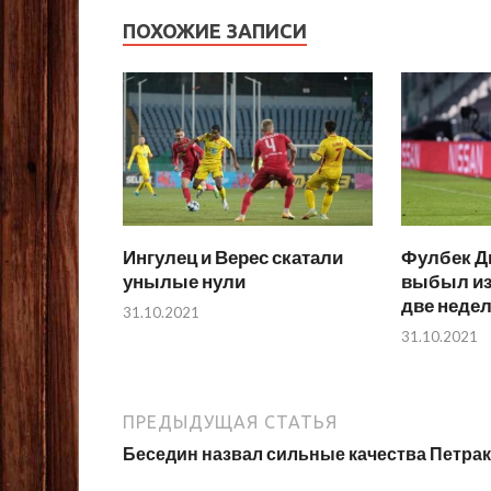
ПОХОЖИЕ ЗАПИСИ
Ингулец и Верес скатали
Фулбек Д
унылые нули
выбыл из
две неде
31.10.2021
31.10.2021
ПРЕДЫДУЩАЯ СТАТЬЯ
Беседин назвал сильные качества Петра