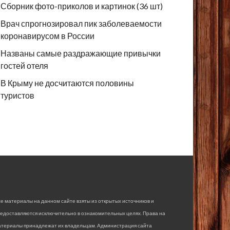
Сборник фото-приколов и картинок (36 шт)
Врач спрогнозировал пик заболеваемости
коронавирусом в России
Названы самые раздражающие привычки
гостей отеля
В Крыму не досчитаются половины
туристов
е материалы на данном сайте взяты из открытых источников и
едоставляются исключительно в ознакомительных целях. Права на
атериалы принадлежат их владельцам. Администрация сайта