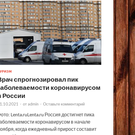
УРИЗМ
Врач спрогнозировал пик
заболеваемости коронавирусом
в России
1.10.2021
-
от
admin
-
Оставьте комментарий
ото: Lenta.ruLenta.ru Россия достигнет пика
аболеваемости коронавирусом в начале
оября, когда ежедневный прирост составит