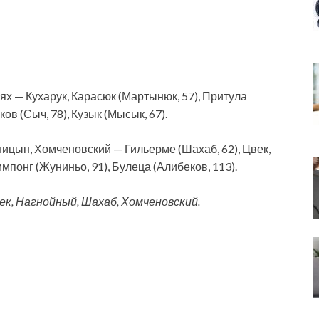
ях — Кухарук, Карасюк (Мартынюк, 57), Притула
ков (Сыч, 78), Кузык (Мысык, 67).
цын, Хомченовский — Гильерме (Шахаб, 62), Цвек,
понг (Жуниньо, 91), Булеца (Алибеков, 113).
ек, Нагнойный, Шахаб, Хомченовский.